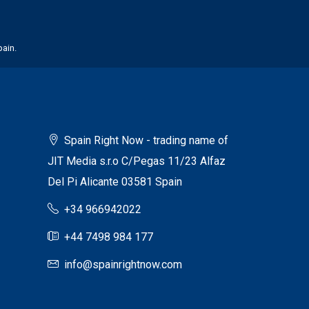
pain.
Spain Right Now - trading name of
JIT Media s.r.o C/Pegas 11/23 Alfaz
Del Pi Alicante 03581 Spain
+34 966942022
+44 7498 984 177
info@spainrightnow.com