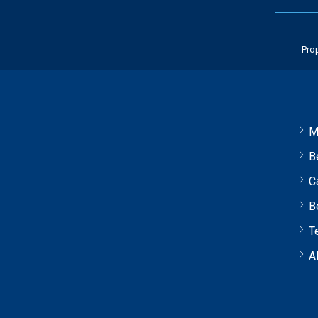
Prop
M
B
C
B
T
A