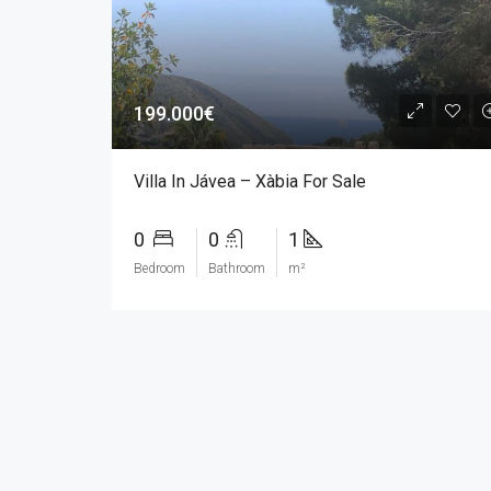
199.000€
Villa In Jávea – Xàbia For Sale
0
0
1
Bedroom
Bathroom
m²