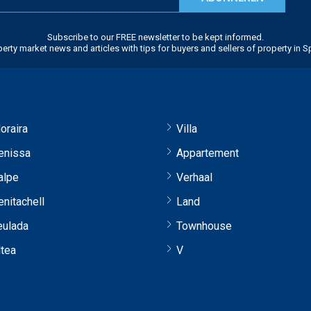
Subscribe to our FREE newsletter to be kept informed.
erty market news and articles with tips for buyers and sellers of property in S
oraira
Villa
enissa
Appartement
alpe
Verhaal
enitachell
Land
eulada
Townhouse
ltea
V