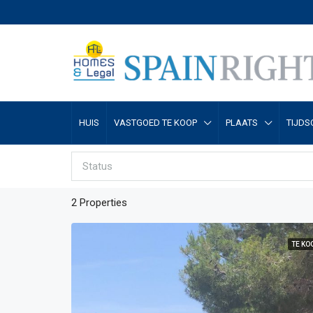
HUIS
VASTGOED TE KOOP
PLAATS
TIJDS
Status
2 Properties
TE KO