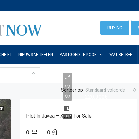
BUYING
CHRIFT
NIEUWSARTIKELEN
VASTGOED TE KOOP
WAT BETREFT
Sorteer op:
Standaard volgorde
220.000€
OP
TE
Plot In Jávea – Xàbia For Sale
KOOP
0
0