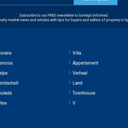
Subscribe to our FREE newsletter to be kept informed.
erty market news and articles with tips for buyers and sellers of property in S
oraira
Villa
enissa
Appartement
alpe
Verhaal
enitachell
Land
eulada
Townhouse
ltea
V