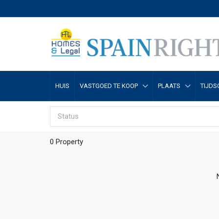
HUIS
VASTGOED TE KOOP
PLAATS
TIJDS
Status
0 Property