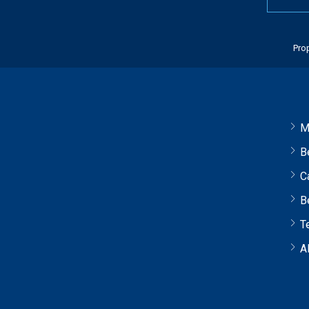
Prop
M
B
C
B
T
A