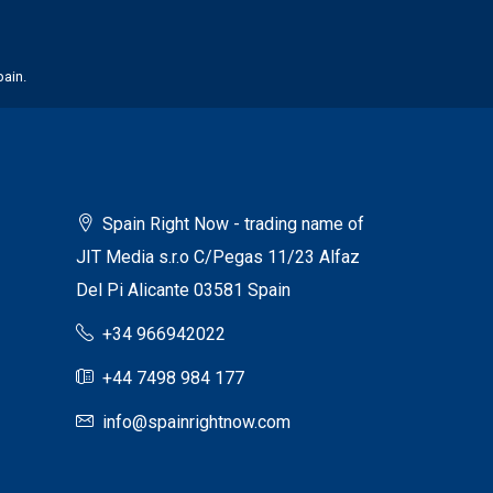
pain.
Spain Right Now - trading name of
JIT Media s.r.o C/Pegas 11/23 Alfaz
Del Pi Alicante 03581 Spain
+34 966942022
+44 7498 984 177
info@spainrightnow.com