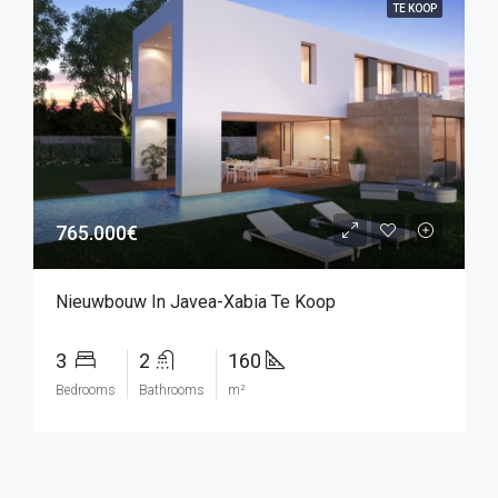
TE KOOP
765.000€
Nieuwbouw In Javea-Xabia Te Koop
3
2
160
Bedrooms
Bathrooms
m²