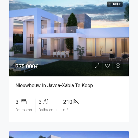
TE KOOP
775.000€
Nieuwbouw In Javea-Xabia Te Koop
3
3
210
Bedrooms
Bathrooms
m²