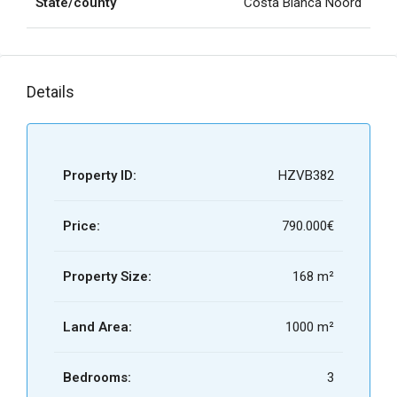
State/county
Costa Blanca Noord
Details
Property ID:
HZVB382
Price:
790.000€
Property Size:
168 m²
Land Area:
1000 m²
Bedrooms:
3